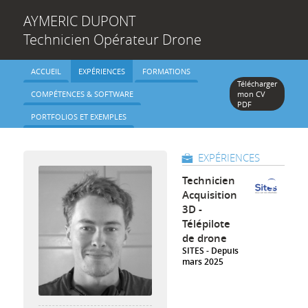
AYMERIC
DUPONT
Technicien Opérateur Drone
ACCUEIL
EXPÉRIENCES
FORMATIONS
Télécharger
COMPÉTENCES & SOFTWARE
mon CV
PDF
PORTFOLIOS ET EXEMPLES
EXPÉRIENCES
Technicien
Acquisition
3D -
Télépilote
de drone
SITES
Depuis
mars 2025